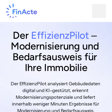
Der 
EffizienzPilot 
‒
Modernisierung 
und 
Bedarfsausweis 
für 
Ihre 
Immobilie
Der 
EffizienzPilot 
analysiert 
Gebäudedaten 
digital 
und 
KI‒
gestützt, 
erkennt 
Modernisierungspotenziale 
und 
liefert 
innerhalb 
weniger 
Minuten 
Ergebnisse 
für 
Modernisierung 
und 
Bedarfsausweis.