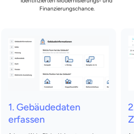
identifizierten Modernisierungs- und 
Finanzierungschance.
1. 
Gebäudedaten 
2.
erfassen
Z