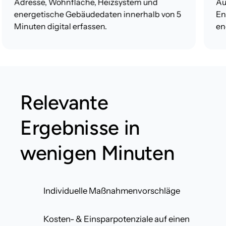
Adresse, 
Wohnfläche, 
Heizsystem 
und 
Aut
energetische 
Gebäudedaten 
innerhalb 
von 
5 
Ene
Minuten 
digital 
erfassen.
ene
Relevante 
Ergebnisse in 
wenigen Minuten
Individuelle Maßnahmenvorschläge
Kosten- & Einsparpotenziale auf einen