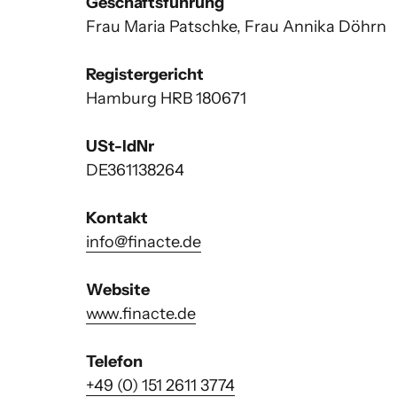
Geschäftsführung
Frau Maria Patschke, Frau Annika Döhrn

Registergericht
Hamburg HRB 180671

USt-IdNr
DE361138264

Kontakt
info@finacte.de
Website
www.finacte.de
Telefon
+49 
(0) 
151 
2611 
3774