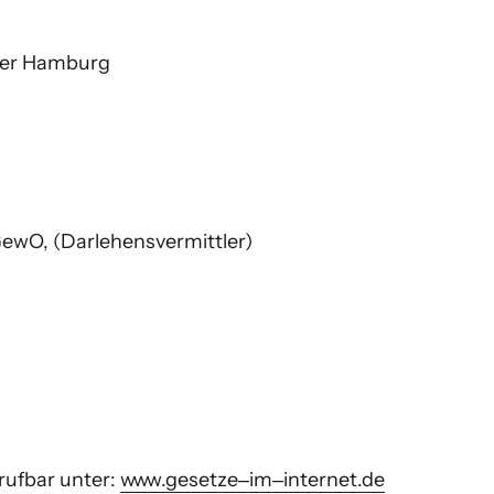
er Hamburg

ewO, (Darlehensvermittler)

ufbar unter: 
www.gesetze‒
im‒
internet.de